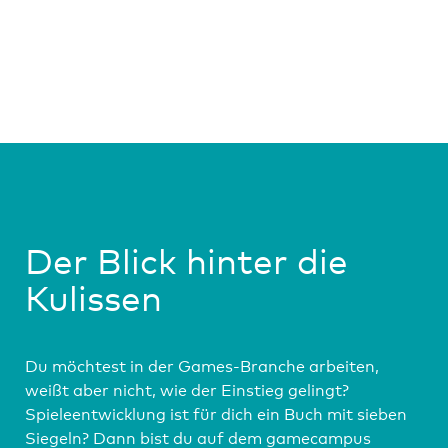
Der Blick hinter die
Kulissen
Du möchtest in der Games-Branche arbeiten,
weißt aber nicht, wie der Einstieg gelingt?
Spieleentwicklung ist für dich ein Buch mit sieben
Siegeln? Dann bist du auf dem gamecampus