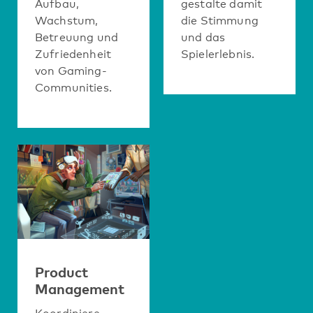
Aufbau,
gestalte damit
Wachstum,
die Stimmung
Betreuung und
und das
Zufriedenheit
Spielerlebnis.
von Gaming-
Communities.
Product
Management