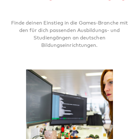
Finde deinen Einstieg in die Games-Branche mit
den für dich passenden Ausbildungs- und
Studiengängen an deutschen
Bildungseinrichtungen.